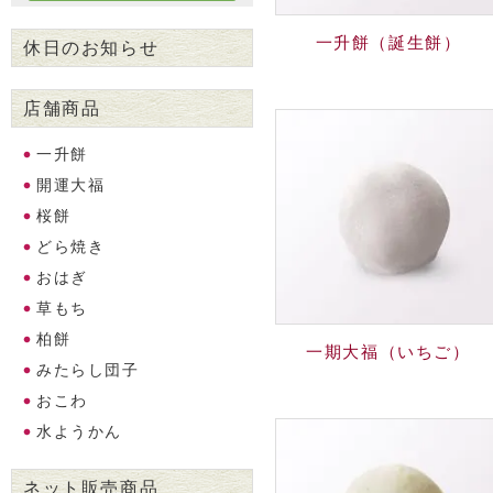
一升餅（誕生餅）
休日のお知らせ
店舗商品
一升餅
開運大福
桜餅
どら焼き
おはぎ
草もち
柏餅
一期大福（いちご）
みたらし団子
おこわ
水ようかん
ネット販売商品