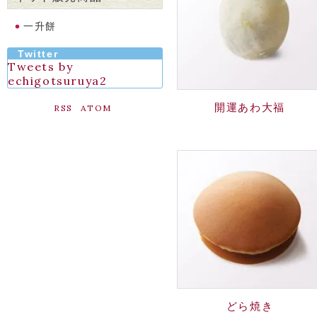
一升餅
Twitter
Tweets by
echigotsuruya2
開運あわ大福
RSS
ATOM
どら焼き