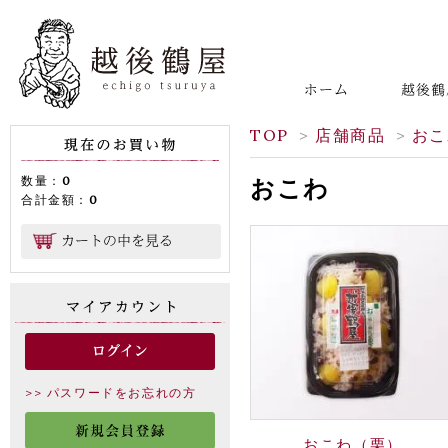
TOP
>
店舗商品
>
おこ
数量：
0
おこわ
合計金額：
0
>> パスワードをお忘れの方
おこわ（栗）