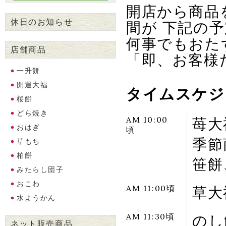
開店から商品
休日のお知らせ
間が 下記の
何事でもおた
店舗商品
「即、お客様
一升餅
開運大福
タイムスケジ
桜餅
どら焼き
AM 10:00
苺大
おはぎ
頃
季節
草もち
柏餅
笹餅
みたらし団子
おこわ
AM 11:00頃
草大
水ようかん
AM 11:30頃
のし
ネット販売商品