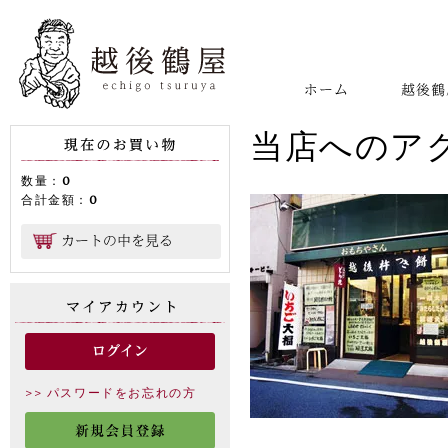
当店へのア
数量：
0
合計金額：
0
>> パスワードをお忘れの方