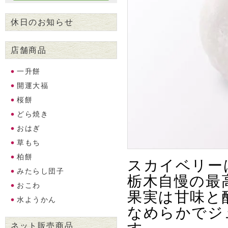
休日のお知らせ
店舗商品
一升餅
開運大福
桜餅
どら焼き
おはぎ
草もち
柏餅
スカイベリー
みたらし団子
栃木自慢の最
おこわ
果実は甘味と
水ようかん
なめらかでジ
ネット販売商品