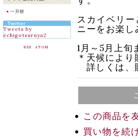
す。
一升餅
スカイベリー
Twitter
ニーをお楽し
Tweets by
echigotsuruya2
1月～5月上
RSS
ATOM
＊天候により
詳しくは、販
この商品を
買い物を続